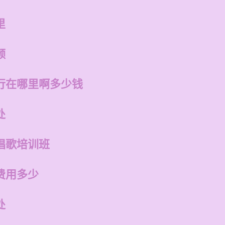
里
频
行在哪里啊多少钱
处
唱歌培训班
费用多少
处