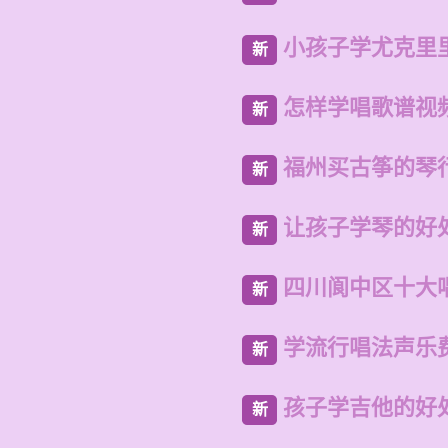
小孩子学尤克里
新
怎样学唱歌谱视
新
福州买古筝的琴
新
让孩子学琴的好
新
四川阆中区十大
新
学流行唱法声乐
新
孩子学吉他的好
新